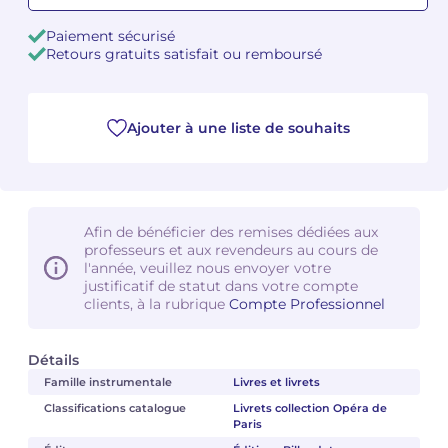
Paiement sécurisé
Camille PÉPIN
Camille PÉPIN
Voir tous les articles
Retours gratuits satisfait ou remboursé
Jean-Baptiste ROBIN
Jean-Baptiste ROBIN
Ajouter à une liste de souhaits
Oscar STRASNOY
Oscar STRASNOY
Germaine TAILLEFERRE
Germaine TAILLEFERRE
Dimitri TCHESNOKOV
Dimitri TCHESNOKOV
Afin de bénéficier des remises dédiées aux
professeurs et aux revendeurs au cours de
Fabien TOUCHARD
Fabien TOUCHARD
l'année, veuillez nous envoyer votre
justificatif de statut dans votre compte
clients, à la rubrique
Compte Professionnel
Jean-François VERDIER
Jean-François VERDIER
Fabien WAKSMAN
Fabien WAKSMAN
Détails
Famille instrumentale
Livres et livrets
Pierre WISSMER
Pierre WISSMER
Classifications catalogue
Livrets collection Opéra de
Paris
Pascal ZAVARO
Pascal ZAVARO