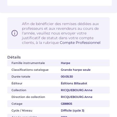
Camille PÉPIN
Camille PÉPIN
Voir tous les articles
Jean-Baptiste ROBIN
Jean-Baptiste ROBIN
Afin de bénéficier des remises dédiées aux
professeurs et aux revendeurs au cours de
l'année, veuillez nous envoyer votre
Oscar STRASNOY
Oscar STRASNOY
justificatif de statut dans votre compte
clients, à la rubrique
Compte Professionnel
Germaine TAILLEFERRE
Germaine TAILLEFERRE
Détails
Dimitri TCHESNOKOV
Dimitri TCHESNOKOV
Famille instrumentale
Harpe
Fabien TOUCHARD
Fabien TOUCHARD
Classifications catalogue
Grande harpe seule
Durée totale
00:05:30
Jean-François VERDIER
Jean-François VERDIER
Éditeur
Éditions Billaudot
Collection
RICQUEBOURG Anne
Fabien WAKSMAN
Fabien WAKSMAN
Direction de collection
RICQUEBOURG Anne
Cotage
GB8805
Pierre WISSMER
Pierre WISSMER
Cycle / Niveau
Difficile (cycle 3)
Pascal ZAVARO
Pascal ZAVARO