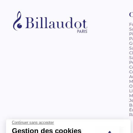
C
F
S
P
P
G
S
C
S
P
C
C
A
M
O
L
M
J
B
É
R