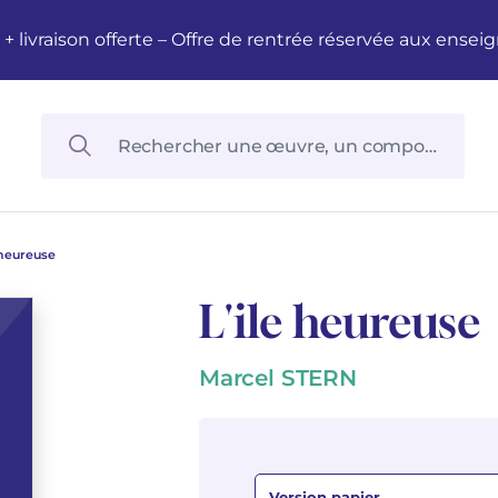
M + livraison offerte – Offre de rentrée réservée aux en
 heureuse
L'ile heureuse
Marcel STERN
Version papier