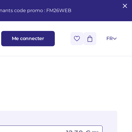
seignants code promo : FM26WEB
Me connecter
FR