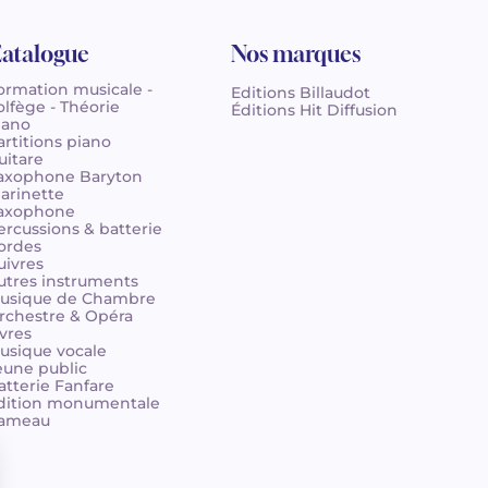
atalogue
Nos marques
ormation musicale -
Editions Billaudot
olfège - Théorie
Éditions Hit Diffusion
iano
artitions piano
uitare
axophone Baryton
larinette
axophone
ercussions & batterie
ordes
uivres
utres instruments
usique de Chambre
rchestre & Opéra
ivres
usique vocale
eune public
atterie Fanfare
dition monumentale
ameau