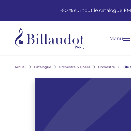
Aller au contenu
Aller à la navigation principale
-50 % sur tout le catalogue F
Menu
Accueil
Catalogue
Orchestre & Opéra
Orchestre
L'ile