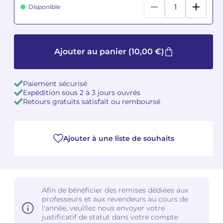
Disponible
Camille PÉPIN
Camille PÉPIN
Voir tous les articles
Jean-Baptiste ROBIN
Jean-Baptiste ROBIN
Ajouter au panier
(10,00 €)
Oscar STRASNOY
Oscar STRASNOY
Paiement sécurisé
Germaine TAILLEFERRE
Germaine TAILLEFERRE
Expédition sous 2 à 3 jours ouvrés
Retours gratuits satisfait ou remboursé
Dimitri TCHESNOKOV
Dimitri TCHESNOKOV
Fabien TOUCHARD
Fabien TOUCHARD
Ajouter à une liste de souhaits
Jean-François VERDIER
Jean-François VERDIER
Fabien WAKSMAN
Fabien WAKSMAN
Afin de bénéficier des remises dédiées aux
professeurs et aux revendeurs au cours de
Pierre WISSMER
Pierre WISSMER
l'année, veuillez nous envoyer votre
justificatif de statut dans votre compte
Pascal ZAVARO
Pascal ZAVARO