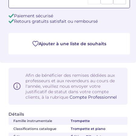
Camille PÉPIN
Camille PÉPIN
Voir tous les articles
Paiement sécurisé
Retours gratuits satisfait ou remboursé
Jean-Baptiste ROBIN
Jean-Baptiste ROBIN
Oscar STRASNOY
Oscar STRASNOY
Ajouter à une liste de souhaits
Germaine TAILLEFERRE
Germaine TAILLEFERRE
Dimitri TCHESNOKOV
Dimitri TCHESNOKOV
Afin de bénéficier des remises dédiées aux
professeurs et aux revendeurs au cours de
Fabien TOUCHARD
Fabien TOUCHARD
l'année, veuillez nous envoyer votre
justificatif de statut dans votre compte
Jean-François VERDIER
Jean-François VERDIER
clients, à la rubrique
Compte Professionnel
Fabien WAKSMAN
Fabien WAKSMAN
Détails
Famille instrumentale
Trompette
Pierre WISSMER
Pierre WISSMER
Classifications catalogue
Trompette et piano
Pascal ZAVARO
Pascal ZAVARO