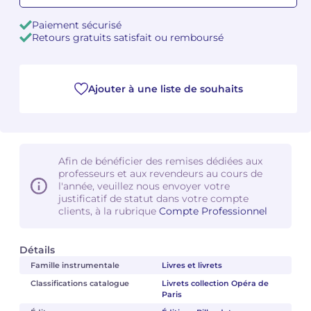
Paiement sécurisé
Camille PÉPIN
Camille PÉPIN
Voir tous les articles
Retours gratuits satisfait ou remboursé
Jean-Baptiste ROBIN
Jean-Baptiste ROBIN
Ajouter à une liste de souhaits
Oscar STRASNOY
Oscar STRASNOY
Germaine TAILLEFERRE
Germaine TAILLEFERRE
Dimitri TCHESNOKOV
Dimitri TCHESNOKOV
Afin de bénéficier des remises dédiées aux
professeurs et aux revendeurs au cours de
Fabien TOUCHARD
Fabien TOUCHARD
l'année, veuillez nous envoyer votre
justificatif de statut dans votre compte
clients, à la rubrique
Compte Professionnel
Jean-François VERDIER
Jean-François VERDIER
Fabien WAKSMAN
Fabien WAKSMAN
Détails
Famille instrumentale
Livres et livrets
Pierre WISSMER
Pierre WISSMER
Classifications catalogue
Livrets collection Opéra de
Paris
Pascal ZAVARO
Pascal ZAVARO