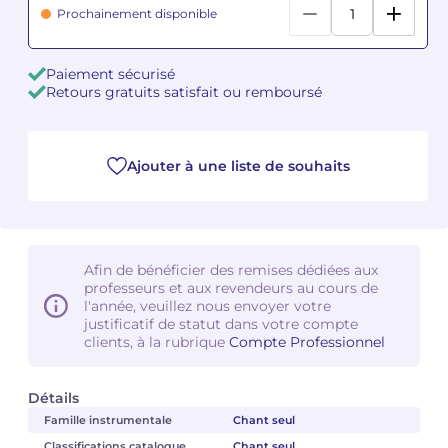
Prochainement disponible
Camille PÉPIN
Camille PÉPIN
Voir tous les articles
Paiement sécurisé
Jean-Baptiste ROBIN
Jean-Baptiste ROBIN
Retours gratuits satisfait ou remboursé
Oscar STRASNOY
Oscar STRASNOY
Ajouter à une liste de souhaits
Germaine TAILLEFERRE
Germaine TAILLEFERRE
Dimitri TCHESNOKOV
Dimitri TCHESNOKOV
Fabien TOUCHARD
Fabien TOUCHARD
Afin de bénéficier des remises dédiées aux
professeurs et aux revendeurs au cours de
l'année, veuillez nous envoyer votre
Jean-François VERDIER
Jean-François VERDIER
justificatif de statut dans votre compte
clients, à la rubrique
Compte Professionnel
Fabien WAKSMAN
Fabien WAKSMAN
Détails
Pierre WISSMER
Pierre WISSMER
Famille instrumentale
Chant seul
Pascal ZAVARO
Pascal ZAVARO
Classifications catalogue
Chant seul