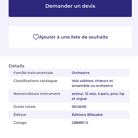
Demander un devis
Camille PÉPIN
Camille PÉPIN
Voir tous les articles
Jean-Baptiste ROBIN
Jean-Baptiste ROBIN
Ajouter à une liste de souhaits
Oscar STRASNOY
Oscar STRASNOY
Germaine TAILLEFERRE
Germaine TAILLEFERRE
Détails
Dimitri TCHESNOKOV
Dimitri TCHESNOKOV
Famille instrumentale
Orchestre
Classifications catalogue
Voix solistes; chœurs et
Fabien TOUCHARD
Fabien TOUCHARD
ensemble ou orchestre
Nomenclature instrument
acteur, 12 voix, 4 perc, pno, hp
Jean-François VERDIER
Jean-François VERDIER
et orgue
Durée totale
00:45:00
Fabien WAKSMAN
Fabien WAKSMAN
Éditeur
Éditions Billaudot
Cotage
GB6891 O
Pierre WISSMER
Pierre WISSMER
Pascal ZAVARO
Pascal ZAVARO