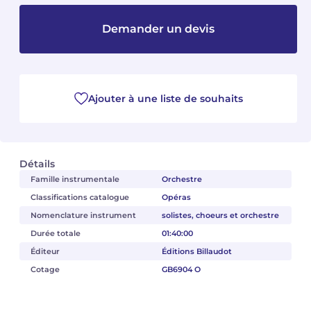
Demander un devis
Camille PÉPIN
Camille PÉPIN
Voir tous les articles
Jean-Baptiste ROBIN
Jean-Baptiste ROBIN
Oscar STRASNOY
Oscar STRASNOY
Ajouter à une liste de souhaits
Germaine TAILLEFERRE
Germaine TAILLEFERRE
Dimitri TCHESNOKOV
Dimitri TCHESNOKOV
Détails
Famille instrumentale
Orchestre
Fabien TOUCHARD
Fabien TOUCHARD
Classifications catalogue
Opéras
Nomenclature instrument
solistes, choeurs et orchestre
Jean-François VERDIER
Jean-François VERDIER
Durée totale
01:40:00
Fabien WAKSMAN
Fabien WAKSMAN
Éditeur
Éditions Billaudot
Cotage
GB6904 O
Pierre WISSMER
Pierre WISSMER
Pascal ZAVARO
Pascal ZAVARO