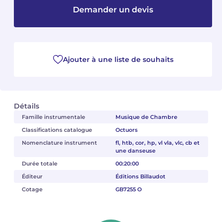
Demander un devis
Camille PÉPIN
Camille PÉPIN
Voir tous les articles
Jean-Baptiste ROBIN
Jean-Baptiste ROBIN
Ajouter à une liste de souhaits
Oscar STRASNOY
Oscar STRASNOY
Germaine TAILLEFERRE
Germaine TAILLEFERRE
Détails
Dimitri TCHESNOKOV
Dimitri TCHESNOKOV
Famille instrumentale
Musique de Chambre
Classifications catalogue
Octuors
Fabien TOUCHARD
Fabien TOUCHARD
Nomenclature instrument
fl, htb, cor, hp, vl vla, vlc, cb et
une danseuse
Jean-François VERDIER
Jean-François VERDIER
Durée totale
00:20:00
Fabien WAKSMAN
Fabien WAKSMAN
Éditeur
Éditions Billaudot
Cotage
GB7255 O
Pierre WISSMER
Pierre WISSMER
Pascal ZAVARO
Pascal ZAVARO