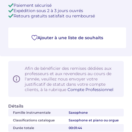
Paiement sécurisé
Expédition sous 2 à 3 jours ouvrés
Camille PÉPIN
Camille PÉPIN
Voir tous les articles
Retours gratuits satisfait ou remboursé
Jean-Baptiste ROBIN
Jean-Baptiste ROBIN
Ajouter à une liste de souhaits
Oscar STRASNOY
Oscar STRASNOY
Germaine TAILLEFERRE
Germaine TAILLEFERRE
Dimitri TCHESNOKOV
Dimitri TCHESNOKOV
Afin de bénéficier des remises dédiées aux
professeurs et aux revendeurs au cours de
Fabien TOUCHARD
Fabien TOUCHARD
l'année, veuillez nous envoyer votre
justificatif de statut dans votre compte
clients, à la rubrique
Compte Professionnel
Jean-François VERDIER
Jean-François VERDIER
Fabien WAKSMAN
Fabien WAKSMAN
Détails
Famille instrumentale
Saxophone
Pierre WISSMER
Pierre WISSMER
Classifications catalogue
Saxophone et piano ou orgue
Durée totale
00:01:44
Pascal ZAVARO
Pascal ZAVARO