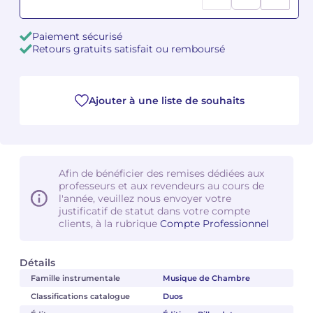
Camille PÉPIN
Camille PÉPIN
Voir tous les articles
Paiement sécurisé
Retours gratuits satisfait ou remboursé
Jean-Baptiste ROBIN
Jean-Baptiste ROBIN
Oscar STRASNOY
Oscar STRASNOY
Ajouter à une liste de souhaits
Germaine TAILLEFERRE
Germaine TAILLEFERRE
Dimitri TCHESNOKOV
Dimitri TCHESNOKOV
Afin de bénéficier des remises dédiées aux
professeurs et aux revendeurs au cours de
Fabien TOUCHARD
Fabien TOUCHARD
l'année, veuillez nous envoyer votre
justificatif de statut dans votre compte
Jean-François VERDIER
Jean-François VERDIER
clients, à la rubrique
Compte Professionnel
Fabien WAKSMAN
Fabien WAKSMAN
Détails
Famille instrumentale
Musique de Chambre
Pierre WISSMER
Pierre WISSMER
Classifications catalogue
Duos
Pascal ZAVARO
Pascal ZAVARO