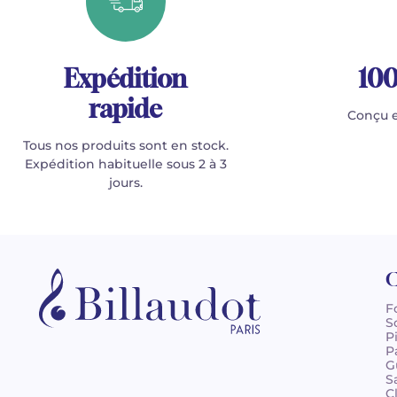
Expédition
100
rapide
Conçu e
Tous nos produits sont en stock.
Expédition habituelle sous 2 à 3
jours.
C
F
S
P
P
G
S
C