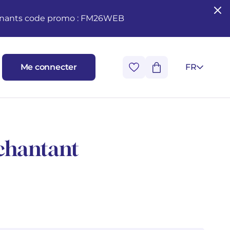
seignants code promo : FM26WEB
Me connecter
FR
 chantant