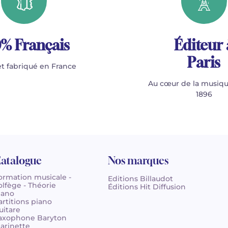
% Français
Éditeur 
Paris
t fabriqué en France
Au cœur de la musiqu
1896
atalogue
Nos marques
ormation musicale -
Editions Billaudot
olfège - Théorie
Éditions Hit Diffusion
iano
artitions piano
uitare
axophone Baryton
larinette