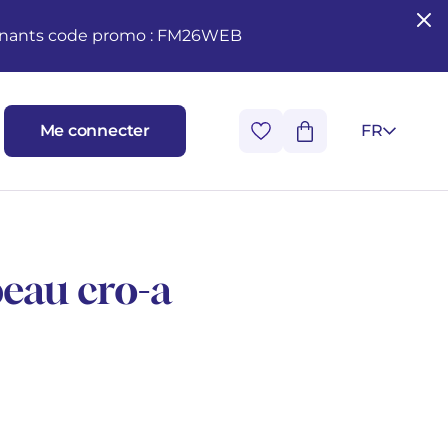
seignants code promo : FM26WEB
Me connecter
FR
eau cro-a