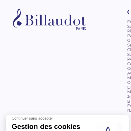
C
F
S
P
P
G
S
C
S
P
C
C
A
M
O
L
M
J
B
É
R