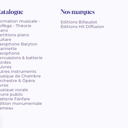
atalogue
Nos marques
ormation musicale -
Editions Billaudot
olfège - Théorie
Éditions Hit Diffusion
iano
artitions piano
uitare
axophone Baryton
larinette
axophone
ercussions & batterie
ordes
uivres
utres instruments
usique de Chambre
rchestre & Opéra
ivres
usique vocale
eune public
atterie Fanfare
dition monumentale
ameau