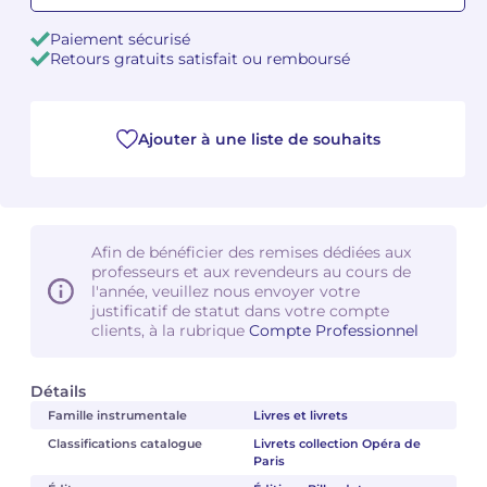
Paiement sécurisé
Camille PÉPIN
Camille PÉPIN
Voir tous les articles
Retours gratuits satisfait ou remboursé
Jean-Baptiste ROBIN
Jean-Baptiste ROBIN
Ajouter à une liste de souhaits
Oscar STRASNOY
Oscar STRASNOY
Germaine TAILLEFERRE
Germaine TAILLEFERRE
Dimitri TCHESNOKOV
Dimitri TCHESNOKOV
Afin de bénéficier des remises dédiées aux
professeurs et aux revendeurs au cours de
Fabien TOUCHARD
Fabien TOUCHARD
l'année, veuillez nous envoyer votre
justificatif de statut dans votre compte
clients, à la rubrique
Compte Professionnel
Jean-François VERDIER
Jean-François VERDIER
Fabien WAKSMAN
Fabien WAKSMAN
Détails
Famille instrumentale
Livres et livrets
Pierre WISSMER
Pierre WISSMER
Classifications catalogue
Livrets collection Opéra de
Paris
Pascal ZAVARO
Pascal ZAVARO