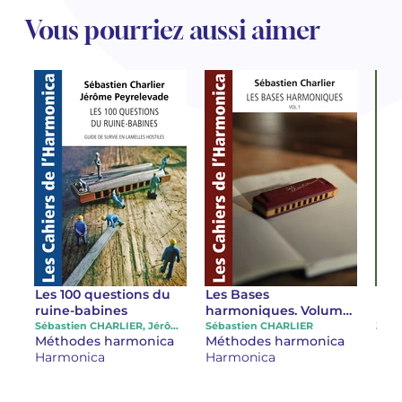
Vous pourriez aussi aimer
Les 100 questions du
Les Bases
Rég
ruine-babines
harmoniques. Volume
l'h
1
dia
Sébastien CHARLIER, Jérôme PEYRELEVADE
Sébastien CHARLIER
Jérô
Méthodes harmonica
Méthodes harmonica
Mét
Harmonica
Harmonica
Har