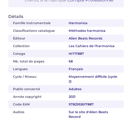
clients, à la rubrique
Compte Professionnel
Détails
Famille instrumentale
Harmonica
Classifications catalogue
Méthodes harmonica
Éditeur
Alien Beats Records
Collection
Les Cahiers de l'harmonica
Cotage
HIT17887
Nb. total de pages
68
Langues
Français
Cycle / Niveau
Moyennement difficile (cycle
2)
Public concerné
Adultes
Année copyright
2021
Code EAN
9782953617887
Audios
Sur le site d'Alien Beats
Record