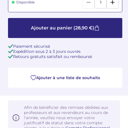
Disponible
Camille PÉPIN
Camille PÉPIN
Voir tous les articles
Jean-Baptiste ROBIN
Jean-Baptiste ROBIN
Ajouter au panier
(28,90 €)
Oscar STRASNOY
Oscar STRASNOY
Paiement sécurisé
Germaine TAILLEFERRE
Germaine TAILLEFERRE
Expédition sous 2 à 3 jours ouvrés
Retours gratuits satisfait ou remboursé
Dimitri TCHESNOKOV
Dimitri TCHESNOKOV
Fabien TOUCHARD
Fabien TOUCHARD
Ajouter à une liste de souhaits
Jean-François VERDIER
Jean-François VERDIER
Fabien WAKSMAN
Fabien WAKSMAN
Afin de bénéficier des remises dédiées aux
professeurs et aux revendeurs au cours de
Pierre WISSMER
Pierre WISSMER
l'année, veuillez nous envoyer votre
justificatif de statut dans votre compte
Pascal ZAVARO
Pascal ZAVARO