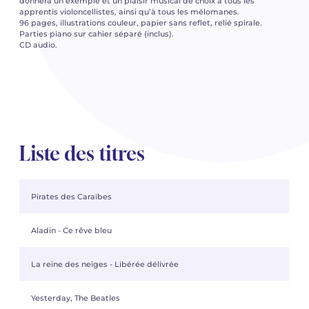
donnera un exemple et un plaisir musical de choix à tous les
apprentis violoncellistes, ainsi qu’à tous les mélomanes.
96 pages, illustrations couleur, papier sans reflet, relié spirale.
Parties piano sur cahier séparé (inclus).
CD audio.
Liste des titres
Pirates des Caraïbes
Aladin - Ce rêve bleu
La reine des neiges - Libérée délivrée
Yesterday, The Beatles