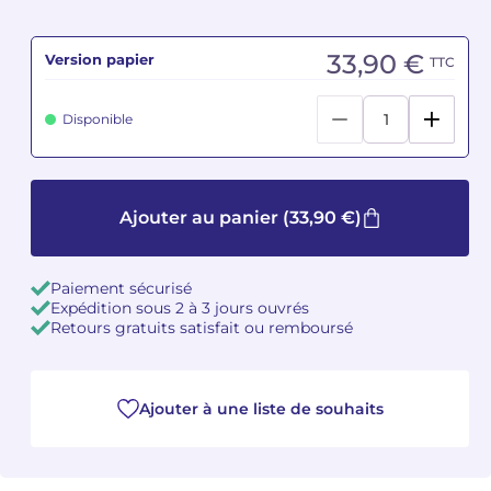
Camille PÉPIN
Camille PÉPIN
Voir tous les articles
33,90 €
Version papier
TTC
Jean-Baptiste ROBIN
Jean-Baptiste ROBIN
Disponible
Oscar STRASNOY
Oscar STRASNOY
Germaine TAILLEFERRE
Germaine TAILLEFERRE
Ajouter au panier
(33,90 €)
Dimitri TCHESNOKOV
Dimitri TCHESNOKOV
Paiement sécurisé
Fabien TOUCHARD
Fabien TOUCHARD
Expédition sous 2 à 3 jours ouvrés
Retours gratuits satisfait ou remboursé
Jean-François VERDIER
Jean-François VERDIER
Fabien WAKSMAN
Fabien WAKSMAN
Ajouter à une liste de souhaits
Pierre WISSMER
Pierre WISSMER
Pascal ZAVARO
Pascal ZAVARO