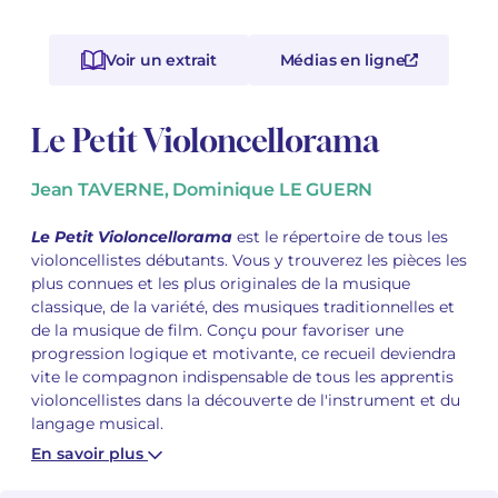
Voir tous les articles
Voir tous les articles
Cours complets avec instruments
Autres instruments
Harmonica
Orchestres à vents
Voix
Livrets d'opéra
Marc-André DALBAVIE
Marc-André DALBAVIE
Voir tous les articles
Voir tous les articles
Voir un extrait
Médias en ligne
Ukulélé
Musique de Chambre
Orchestres de jeunes
Vincent DAVID
Vincent DAVID
Voir tous les articles
Le Petit Violoncellorama
Clavier synthétiseur
Orchestre & Opéra
Concerto
Fernande DECRUCK
Fernande DECRUCK
Voir tous les articles
Voir tous les articles
Voir tous les articles
Jean TAVERNE, Dominique LE GUERN
Musique concertante
Livres
Thierry ESCAICH
Thierry ESCAICH
Le Petit Violoncellorama
est le répertoire de tous les
Musique vocale
Graciane FINZI
Graciane FINZI
Voir tous les articles
violoncellistes débutants. Vous y trouverez les pièces les
plus connues et les plus originales de la musique
Jeune public
Anthony GIRARD
Anthony GIRARD
Voir tous les articles
classique, de la variété, des musiques traditionnelles et
de la musique de film. Conçu pour favoriser une
Batterie Fanfare
Philippe LEROUX
Philippe LEROUX
progression logique et motivante, ce recueil deviendra
vite le compagnon indispensable de tous les apprentis
Édition monumentale Rameau
Martin MATALON
Martin MATALON
violoncellistes dans la découverte de l'instrument et du
langage musical.
Variété
Maurice OHANA
Maurice OHANA
En savoir plus
Clara OLIVARES
Clara OLIVARES