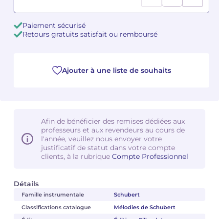
Camille PÉPIN
Camille PÉPIN
Voir tous les articles
Paiement sécurisé
Retours gratuits satisfait ou remboursé
Jean-Baptiste ROBIN
Jean-Baptiste ROBIN
Oscar STRASNOY
Oscar STRASNOY
Ajouter à une liste de souhaits
Germaine TAILLEFERRE
Germaine TAILLEFERRE
Dimitri TCHESNOKOV
Dimitri TCHESNOKOV
Afin de bénéficier des remises dédiées aux
professeurs et aux revendeurs au cours de
Fabien TOUCHARD
Fabien TOUCHARD
l'année, veuillez nous envoyer votre
justificatif de statut dans votre compte
Jean-François VERDIER
Jean-François VERDIER
clients, à la rubrique
Compte Professionnel
Fabien WAKSMAN
Fabien WAKSMAN
Détails
Famille instrumentale
Schubert
Pierre WISSMER
Pierre WISSMER
Classifications catalogue
Mélodies de Schubert
Pascal ZAVARO
Pascal ZAVARO