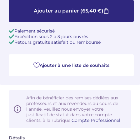
Ajouter au panier
(65,40 €)
Camille PÉPIN
Camille PÉPIN
Voir tous les articles
Jean-Baptiste ROBIN
Jean-Baptiste ROBIN
Paiement sécurisé
Expédition sous 2 à 3 jours ouvrés
Oscar STRASNOY
Oscar STRASNOY
Retours gratuits satisfait ou remboursé
Germaine TAILLEFERRE
Germaine TAILLEFERRE
Ajouter à une liste de souhaits
Dimitri TCHESNOKOV
Dimitri TCHESNOKOV
Fabien TOUCHARD
Fabien TOUCHARD
Jean-François VERDIER
Jean-François VERDIER
Afin de bénéficier des remises dédiées aux
professeurs et aux revendeurs au cours de
l'année, veuillez nous envoyer votre
Fabien WAKSMAN
Fabien WAKSMAN
justificatif de statut dans votre compte
clients, à la rubrique
Compte Professionnel
Pierre WISSMER
Pierre WISSMER
Détails
Pascal ZAVARO
Pascal ZAVARO