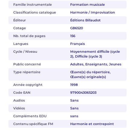
Famille instrumentale
Formation musicale
Classifications catalogue
Harmonie / Improvisation
Éditeur
Éditions Billaudot
Cotage
GB6520
Nb. total de pages
156
Langues
Français
Cycle / Niveau
Moyennement difficile (cycle
2), Difficile (cycle 3)
Public concerné
Adultes, Enseignants, Jeunes
Type répertoire
Œuvre(s) du répertoire,
Œuvre(s) originale(s)
Année copyright
1998
Code EAN
9790043065203
Audios
Sans
Vidéos
Sans
Compléments EDU
sans
Contenu spécifique FM
Harmonie et contrepoint