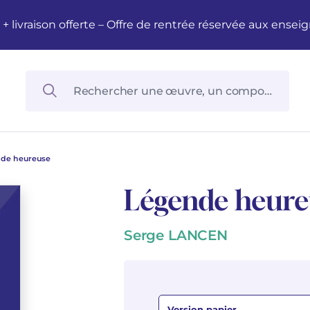
M + livraison offerte – Offre de rentrée réservée aux en
de heureuse
Légende heure
Serge LANCEN
Version papier