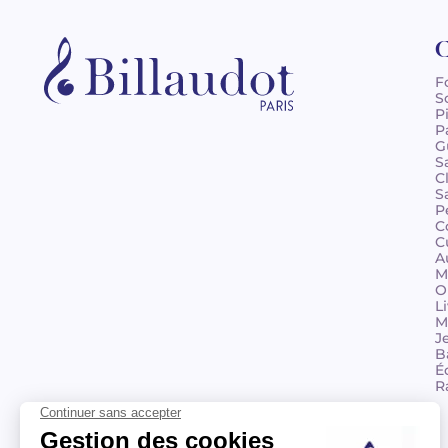
C
F
S
P
P
G
S
C
S
P
C
C
A
M
O
L
M
J
B
É
R