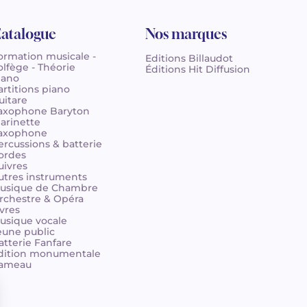
atalogue
Nos marques
ormation musicale -
Editions Billaudot
olfège - Théorie
Éditions Hit Diffusion
iano
artitions piano
uitare
axophone Baryton
larinette
axophone
ercussions & batterie
ordes
uivres
utres instruments
usique de Chambre
rchestre & Opéra
ivres
usique vocale
eune public
atterie Fanfare
dition monumentale
ameau