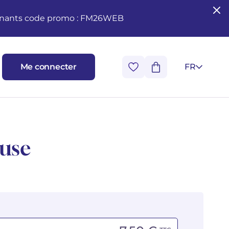
seignants code promo : FM26WEB
Me connecter
FR
use