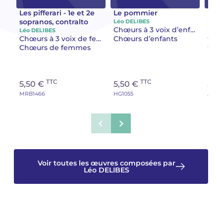
Les pifferari - 1e et 2e
Le pommier
Le 
Camille PÉPIN
Camille PÉPIN
sopranos, contralto
Léo DELIBES
Léo 
Voir tous les articles
Chœurs à 3 voix d’enfants
DELI
Léo DELIBES
Chœurs à 3 voix de femmes
Chœurs d’enfants
Jean-Baptiste ROBIN
Jean-Baptiste ROBIN
Chœ
Chœurs de femmes
Oscar STRASNOY
Oscar STRASNOY
TTC
TTC
5,50 €
5,50 €
5,5
Germaine TAILLEFERRE
Germaine TAILLEFERRE
MRB1466
HG1055
AB11
Dimitri TCHESNOKOV
Dimitri TCHESNOKOV
Fabien TOUCHARD
Fabien TOUCHARD
Jean-François VERDIER
Jean-François VERDIER
Voir toutes les œuvres composées par
Léo DELIBES
Fabien WAKSMAN
Fabien WAKSMAN
Pierre WISSMER
Pierre WISSMER
Pascal ZAVARO
Pascal ZAVARO