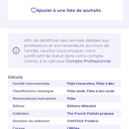
Ajouter à une liste de souhaits
Camille PÉPIN
Camille PÉPIN
Voir tous les articles
Jean-Baptiste ROBIN
Jean-Baptiste ROBIN
Oscar STRASNOY
Oscar STRASNOY
Afin de bénéficier des remises dédiées aux
professeurs et aux revendeurs au cours de
l'année, veuillez nous envoyer votre
Germaine TAILLEFERRE
Germaine TAILLEFERRE
justificatif de statut dans votre compte
clients, à la rubrique
Compte Professionnel
Dimitri TCHESNOKOV
Dimitri TCHESNOKOV
Fabien TOUCHARD
Fabien TOUCHARD
Détails
Famille instrumentale
Flûte traversière, Flûte à Bec
Jean-François VERDIER
Jean-François VERDIER
Classifications catalogue
Flûte seule, Flûte à bec seule
Nomenclature instrument
Flûte
Fabien WAKSMAN
Fabien WAKSMAN
Éditeur
Éditions Billaudot
Collection
The French Flutists propose
Pierre WISSMER
Pierre WISSMER
Direction de collection
CHATOUX Frédéric
Pascal ZAVARO
Pascal ZAVARO
Cotage
GB9344