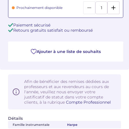
Prochainement disponible
Camille PÉPIN
Camille PÉPIN
Voir tous les articles
Paiement sécurisé
Jean-Baptiste ROBIN
Jean-Baptiste ROBIN
Retours gratuits satisfait ou remboursé
Oscar STRASNOY
Oscar STRASNOY
Germaine TAILLEFERRE
Germaine TAILLEFERRE
Ajouter à une liste de souhaits
Dimitri TCHESNOKOV
Dimitri TCHESNOKOV
Fabien TOUCHARD
Fabien TOUCHARD
Afin de bénéficier des remises dédiées aux
professeurs et aux revendeurs au cours de
Jean-François VERDIER
Jean-François VERDIER
l'année, veuillez nous envoyer votre
justificatif de statut dans votre compte
clients, à la rubrique
Compte Professionnel
Fabien WAKSMAN
Fabien WAKSMAN
Pierre WISSMER
Pierre WISSMER
Détails
Famille instrumentale
Harpe
Pascal ZAVARO
Pascal ZAVARO