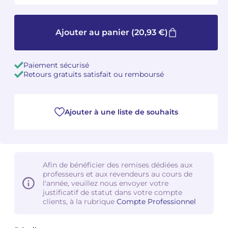
Camille PÉPIN
Camille PÉPIN
Voir tous les articles
Ajouter au panier
(20,93 €)
Jean-Baptiste ROBIN
Jean-Baptiste ROBIN
Paiement sécurisé
Oscar STRASNOY
Oscar STRASNOY
Retours gratuits satisfait ou remboursé
Germaine TAILLEFERRE
Germaine TAILLEFERRE
Ajouter à une liste de souhaits
Dimitri TCHESNOKOV
Dimitri TCHESNOKOV
Fabien TOUCHARD
Fabien TOUCHARD
Jean-François VERDIER
Jean-François VERDIER
Afin de bénéficier des remises dédiées aux
professeurs et aux revendeurs au cours de
Fabien WAKSMAN
Fabien WAKSMAN
l'année, veuillez nous envoyer votre
justificatif de statut dans votre compte
clients, à la rubrique
Compte Professionnel
Pierre WISSMER
Pierre WISSMER
Pascal ZAVARO
Pascal ZAVARO