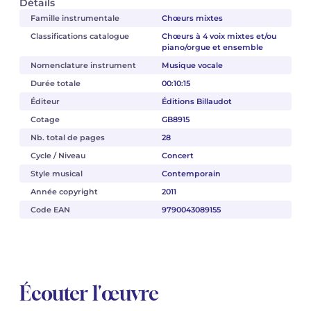
Détails
Famille instrumentale
Chœurs mixtes
Classifications catalogue
Chœurs à 4 voix mixtes et/ou
piano/orgue et ensemble
Nomenclature instrument
Musique vocale
Durée totale
00:10:15
Éditeur
Éditions Billaudot
Cotage
GB8915
Nb. total de pages
28
Cycle / Niveau
Concert
Style musical
Contemporain
Année copyright
2011
Code EAN
9790043089155
Écouter l'œuvre