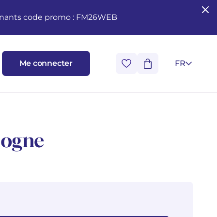
seignants code promo : FM26WEB
Me connecter
FR
ologne