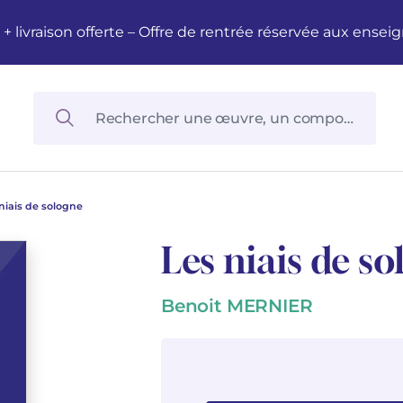
M + livraison offerte – Offre de rentrée réservée aux en
niais de sologne
Les niais de s
Benoit MERNIER