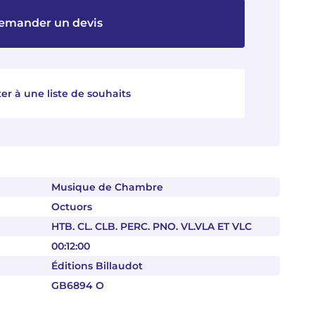
emander un devis
er à une liste de souhaits
Musique de Chambre
Octuors
HTB. CL. CLB. PERC. PNO. VL.VLA ET VLC
00:12:00
Éditions Billaudot
GB6894 O