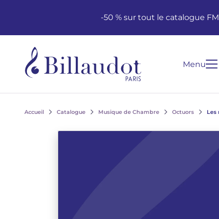
Aller au contenu
Aller à la navigation principale
-50 % sur tout le catalogue F
Menu
Accueil
Catalogue
Musique de Chambre
Octuors
Les 