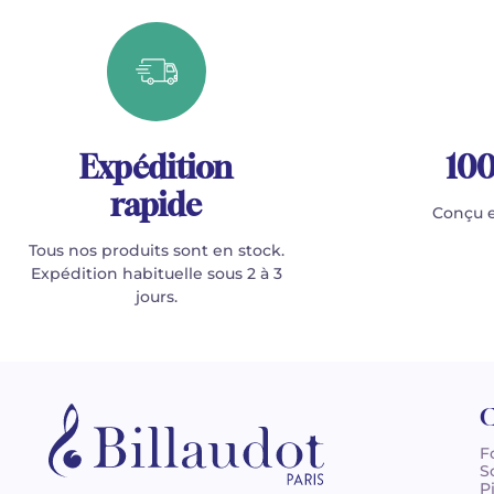
Expédition
100
rapide
Conçu e
Tous nos produits sont en stock.
Expédition habituelle sous 2 à 3
jours.
C
F
S
P