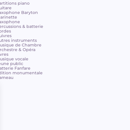
artitions piano
uitare
axophone Baryton
larinette
axophone
ercussions & batterie
ordes
uivres
utres instruments
usique de Chambre
rchestre & Opéra
ivres
usique vocale
eune public
atterie Fanfare
dition monumentale
ameau