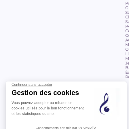
P
G
S
C
S
P
C
C
A
M
O
L
M
J
B
É
R