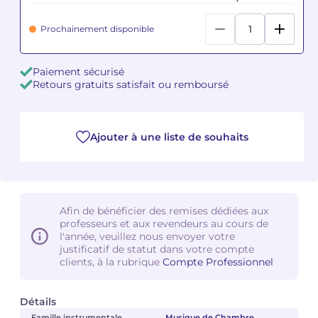
Prochainement disponible
Camille PÉPIN
Camille PÉPIN
Voir tous les articles
Jean-Baptiste ROBIN
Jean-Baptiste ROBIN
Paiement sécurisé
Retours gratuits satisfait ou remboursé
Oscar STRASNOY
Oscar STRASNOY
Germaine TAILLEFERRE
Germaine TAILLEFERRE
Ajouter à une liste de souhaits
Dimitri TCHESNOKOV
Dimitri TCHESNOKOV
Fabien TOUCHARD
Fabien TOUCHARD
Afin de bénéficier des remises dédiées aux
Jean-François VERDIER
Jean-François VERDIER
professeurs et aux revendeurs au cours de
l'année, veuillez nous envoyer votre
justificatif de statut dans votre compte
Fabien WAKSMAN
Fabien WAKSMAN
clients, à la rubrique
Compte Professionnel
Pierre WISSMER
Pierre WISSMER
Détails
Pascal ZAVARO
Pascal ZAVARO
Famille instrumentale
Musique de Chambre