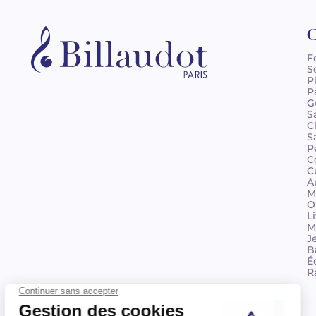
C
F
S
P
P
G
S
C
S
P
C
C
A
M
O
L
M
J
B
É
R