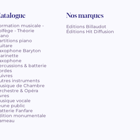
atalogue
Nos marques
ormation musicale -
Editions Billaudot
olfège - Théorie
Éditions Hit Diffusion
iano
artitions piano
uitare
axophone Baryton
larinette
axophone
ercussions & batterie
ordes
uivres
utres instruments
usique de Chambre
rchestre & Opéra
ivres
usique vocale
eune public
atterie Fanfare
dition monumentale
ameau