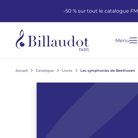
Aller au contenu
Aller à la navigation principale
-50 % sur tout le catalogue F
Menu
Accueil
Catalogue
Livres
Les symphonies de Beethoven