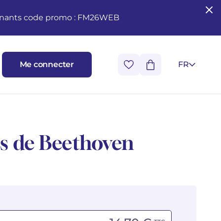
seignants code promo : FM26WEB
Me connecter
FR
s de Beethoven