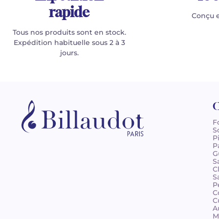
rapide
Conçu e
Tous nos produits sont en stock.
Expédition habituelle sous 2 à 3
jours.
C
F
S
P
P
G
S
C
S
P
C
C
A
M