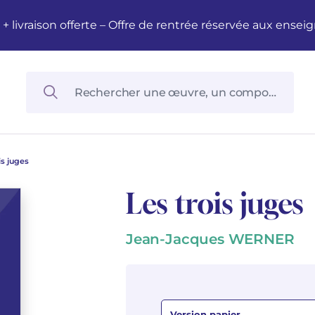
M + livraison offerte – Offre de rentrée réservée aux en
is juges
Les trois juges
Jean-Jacques WERNER
Version papier