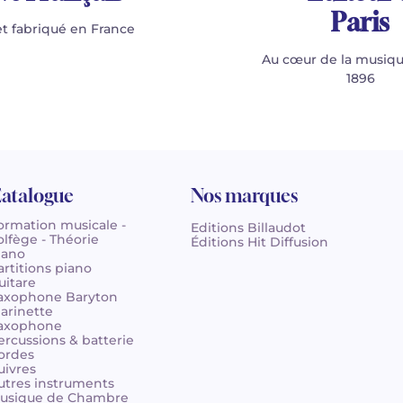
Paris
t fabriqué en France
Au cœur de la musiqu
1896
atalogue
Nos marques
ormation musicale -
Editions Billaudot
olfège - Théorie
Éditions Hit Diffusion
iano
artitions piano
uitare
axophone Baryton
larinette
axophone
ercussions & batterie
ordes
uivres
utres instruments
usique de Chambre