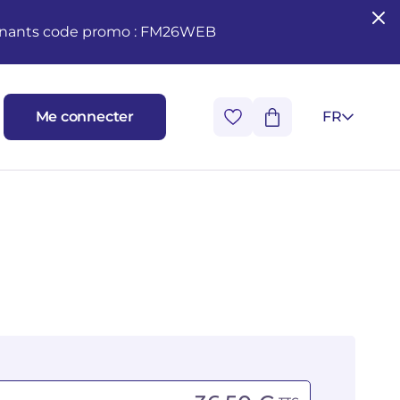
seignants code promo : FM26WEB
Me connecter
FR