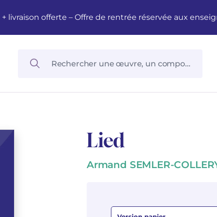
M + livraison offerte – Offre de rentrée réservée aux en
Lied
Armand SEMLER-COLLER
Version papier