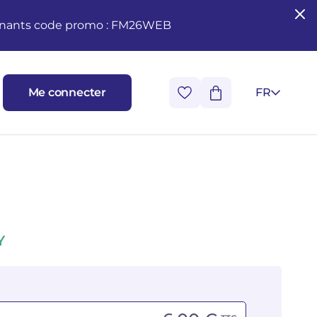
seignants code promo : FM26WEB
Me connecter
FR
Y