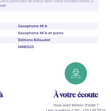
votre justificatif de statut dans votre compte clients, à
nel
Saxophone Mi b
Saxophone Mi b et piano
Éditions Billaudot
MRB1223
à
À votre écoute
Vous avez besoin d'aide ?
Une question ? Tél. : +33 1 47 70 14