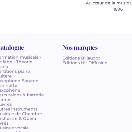
Au cœur de la musiqu
1896
atalogue
Nos marques
ormation musicale -
Editions Billaudot
olfège - Théorie
Éditions Hit Diffusion
iano
artitions piano
uitare
axophone Baryton
larinette
axophone
ercussions & batterie
ordes
uivres
utres instruments
usique de Chambre
rchestre & Opéra
ivres
usique vocale