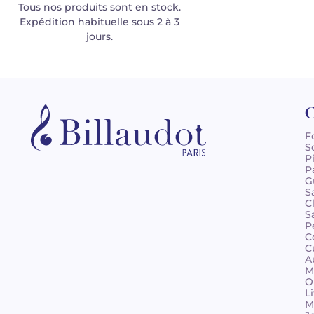
Tous nos produits sont en stock.
Expédition habituelle sous 2 à 3
jours.
C
F
S
P
P
G
S
C
S
P
C
C
A
M
O
L
M