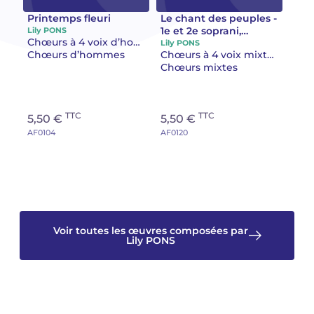
Printemps fleuri
Le chant des peuples -
Camille PÉPIN
Camille PÉPIN
1e et 2e soprani,
Lily PONS
Voir tous les articles
Chœurs à 4 voix d’hommes
tenors, basses
Lily PONS
Chœurs d’hommes
Chœurs à 4 voix mixtes et/ou piano/orgue et ensemble
Jean-Baptiste ROBIN
Jean-Baptiste ROBIN
Chœurs mixtes
Oscar STRASNOY
Oscar STRASNOY
TTC
TTC
5,50 €
5,50 €
Germaine TAILLEFERRE
Germaine TAILLEFERRE
AF0104
AF0120
Dimitri TCHESNOKOV
Dimitri TCHESNOKOV
Fabien TOUCHARD
Fabien TOUCHARD
Jean-François VERDIER
Jean-François VERDIER
Voir toutes les œuvres composées par
Lily PONS
Fabien WAKSMAN
Fabien WAKSMAN
Pierre WISSMER
Pierre WISSMER
Pascal ZAVARO
Pascal ZAVARO