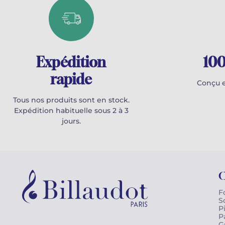
Expédition
100
rapide
Conçu e
Tous nos produits sont en stock.
Expédition habituelle sous 2 à 3
jours.
C
F
S
P
P
G