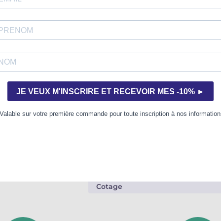
D
Ajout
Détails
Classifications catalogue
Nomenclature instrument
Durée totale
Éditeur
Cotage