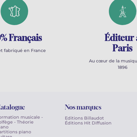
% Français
Éditeur 
Paris
t fabriqué en France
Au cœur de la musiqu
1896
atalogue
Nos marques
ormation musicale -
Editions Billaudot
olfège - Théorie
Éditions Hit Diffusion
iano
artitions piano
uitare