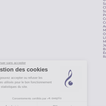
S
C
S
P
C
C
A
M
O
L
M
J
B
É
R