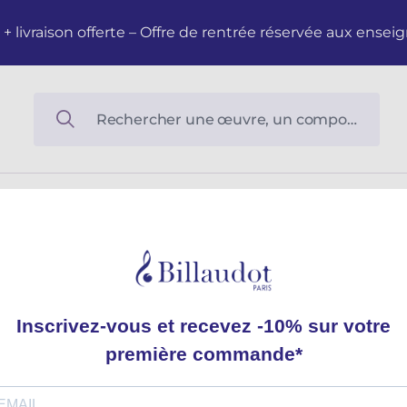
M + livraison offerte – Offre de rentrée réservée aux en
tta e tracollo
Livietta e traco
Giovanni Battista PERGOL