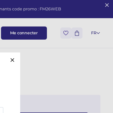
seignants code promo : FM26WEB
Me connecter
FR
llo
ESI