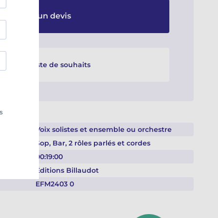
emander un devis
er à une liste de souhaits
Voix solistes et ensemble ou orchestre
Sop, Bar, 2 rôles parlés et cordes
00:19:00
Éditions Billaudot
EFM2403 0