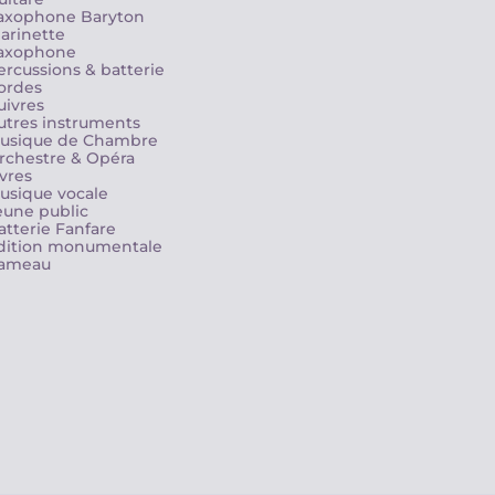
axophone Baryton
larinette
axophone
ercussions & batterie
ordes
uivres
utres instruments
usique de Chambre
rchestre & Opéra
ivres
usique vocale
eune public
atterie Fanfare
dition monumentale
ameau