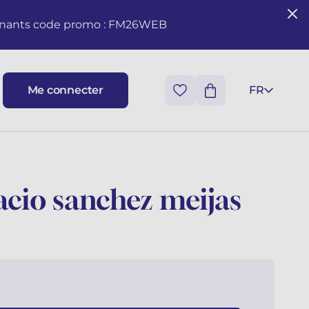
seignants code promo : FM26WEB
Me connecter
FR
acio sanchez meijas