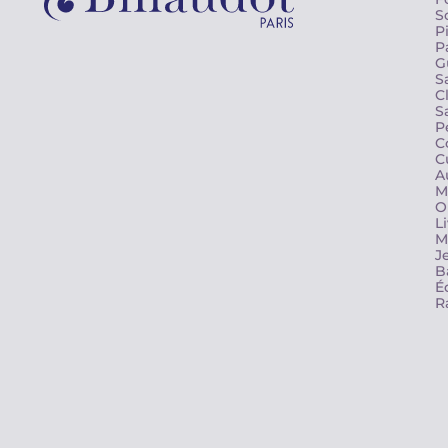
S
P
P
G
S
C
S
P
C
C
A
M
O
L
M
J
B
É
R