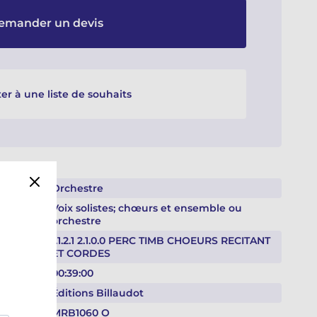
emander un devis
er à une liste de souhaits
Orchestre
Voix solistes; chœurs et ensemble ou
orchestre
1.1.2.1 2.1.0.0 PERC TIMB CHOEURS RECITANT
ET CORDES
00:39:00
Éditions Billaudot
MRB1060 O