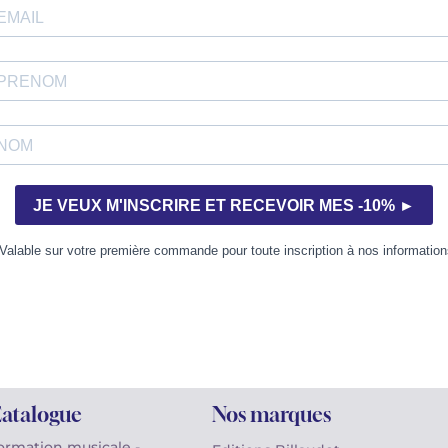
% Français
Éditeur 
Paris
t fabriqué en France
Au cœur de la musiqu
1896
atalogue
Nos marques
ormation musicale -