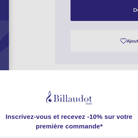
D
Ajout
Détails
Famille instrumentale
Classifications catalogue
Nomenclature instrument
Durée totale
Éditeur
Cotage