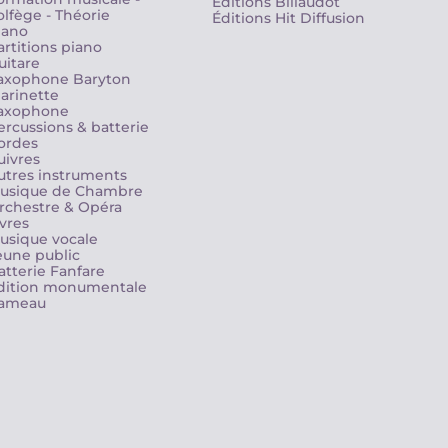
Editions Billaudot
olfège - Théorie
Éditions Hit Diffusion
iano
artitions piano
uitare
axophone Baryton
larinette
axophone
ercussions & batterie
ordes
uivres
utres instruments
usique de Chambre
rchestre & Opéra
ivres
usique vocale
eune public
atterie Fanfare
dition monumentale
ameau