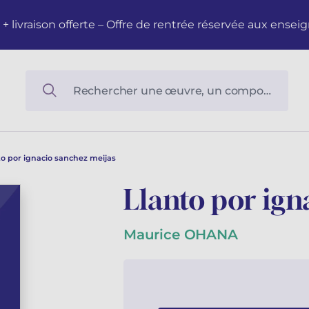
M + livraison offerte – Offre de rentrée réservée aux en
to por ignacio sanchez meijas
Llanto por ign
Maurice OHANA