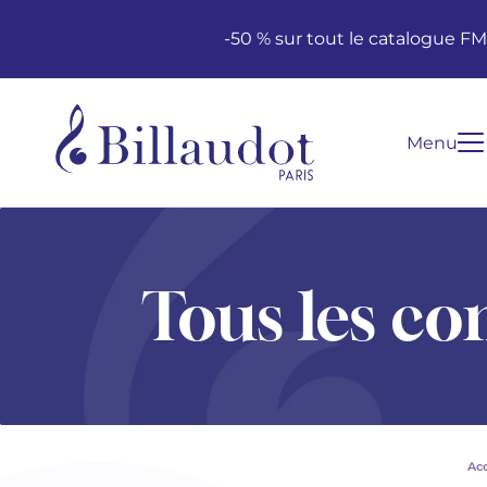
Aller au contenu
Aller à la navigation principale
-50 % sur tout le catalogue F
Menu
Tous les co
Acc