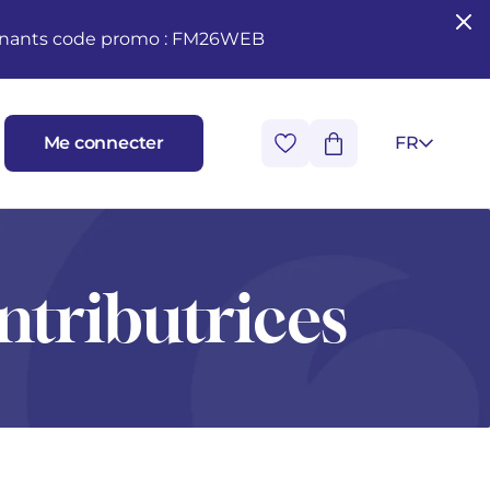
seignants code promo : FM26WEB
Me connecter
FR
ntributrices