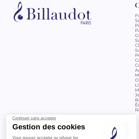
C
F
S
P
P
G
S
C
S
P
C
C
A
M
O
L
M
J
B
É
R