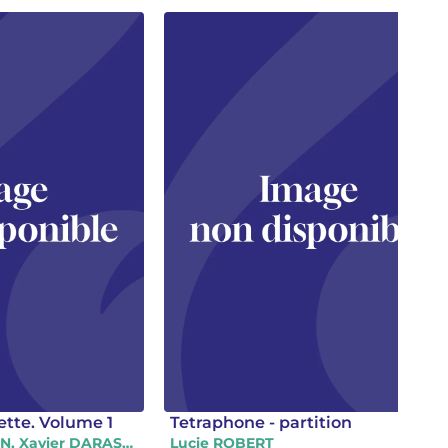
tte. Volume 1
Tetraphone - partition
Vincent BOUDUBAN, Xavier DARASSE, AUTEURS DIVERS, Peter FLORIAN, Lucie ROBERT, Jeanine RUEFF
Lucie ROBERT