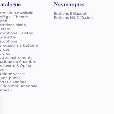
atalogue
Nos marques
ormation musicale -
Editions Billaudot
olfège - Théorie
Éditions Hit Diffusion
iano
artitions piano
uitare
axophone Baryton
larinette
axophone
ercussions & batterie
ordes
uivres
utres instruments
usique de Chambre
rchestre & Opéra
ivres
usique vocale
eune public
atterie Fanfare
dition monumentale
ameau