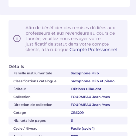
Camille PÉPIN
Camille PÉPIN
Voir tous les articles
Jean-Baptiste ROBIN
Jean-Baptiste ROBIN
Afin de bénéficier des remises dédiées aux
professeurs et aux revendeurs au cours de
l'année, veuillez nous envoyer votre
Oscar STRASNOY
Oscar STRASNOY
justificatif de statut dans votre compte
clients, à la rubrique
Compte Professionnel
Germaine TAILLEFERRE
Germaine TAILLEFERRE
Détails
Dimitri TCHESNOKOV
Dimitri TCHESNOKOV
Famille instrumentale
Saxophone Mi b
Fabien TOUCHARD
Fabien TOUCHARD
Classifications catalogue
Saxophone Mi b et piano
Éditeur
Éditions Billaudot
Jean-François VERDIER
Jean-François VERDIER
Collection
FOURMEAU Jean-Yves
Direction de collection
FOURMEAU Jean-Yves
Fabien WAKSMAN
Fabien WAKSMAN
Cotage
GB6209
Nb. total de pages
6
Pierre WISSMER
Pierre WISSMER
Cycle / Niveau
Facile (cycle 1)
Pascal ZAVARO
Pascal ZAVARO