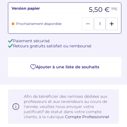
5,50 €
Version papier
TTC
Camille PÉPIN
Camille PÉPIN
Voir tous les articles
Prochainement disponible
Jean-Baptiste ROBIN
Jean-Baptiste ROBIN
Oscar STRASNOY
Oscar STRASNOY
Paiement sécurisé
Retours gratuits satisfait ou remboursé
Germaine TAILLEFERRE
Germaine TAILLEFERRE
Dimitri TCHESNOKOV
Dimitri TCHESNOKOV
Ajouter à une liste de souhaits
Fabien TOUCHARD
Fabien TOUCHARD
Jean-François VERDIER
Jean-François VERDIER
Afin de bénéficier des remises dédiées aux
Fabien WAKSMAN
Fabien WAKSMAN
professeurs et aux revendeurs au cours de
l'année, veuillez nous envoyer votre
justificatif de statut dans votre compte
Pierre WISSMER
Pierre WISSMER
clients, à la rubrique
Compte Professionnel
Pascal ZAVARO
Pascal ZAVARO