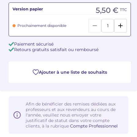
5,50 €
Version papier
TTC
Camille PÉPIN
Camille PÉPIN
Voir tous les articles
Prochainement disponible
Jean-Baptiste ROBIN
Jean-Baptiste ROBIN
Oscar STRASNOY
Oscar STRASNOY
Paiement sécurisé
Retours gratuits satisfait ou remboursé
Germaine TAILLEFERRE
Germaine TAILLEFERRE
Dimitri TCHESNOKOV
Dimitri TCHESNOKOV
Ajouter à une liste de souhaits
Fabien TOUCHARD
Fabien TOUCHARD
Jean-François VERDIER
Jean-François VERDIER
Afin de bénéficier des remises dédiées aux
Fabien WAKSMAN
Fabien WAKSMAN
professeurs et aux revendeurs au cours de
l'année, veuillez nous envoyer votre
justificatif de statut dans votre compte
Pierre WISSMER
Pierre WISSMER
clients, à la rubrique
Compte Professionnel
Pascal ZAVARO
Pascal ZAVARO