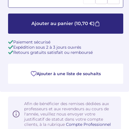
Camille PÉPIN
Camille PÉPIN
Voir tous les articles
Ajouter au panier
(10,70 €)
Jean-Baptiste ROBIN
Jean-Baptiste ROBIN
Oscar STRASNOY
Oscar STRASNOY
Paiement sécurisé
Expédition sous 2 à 3 jours ouvrés
Germaine TAILLEFERRE
Germaine TAILLEFERRE
Retours gratuits satisfait ou remboursé
Dimitri TCHESNOKOV
Dimitri TCHESNOKOV
Ajouter à une liste de souhaits
Fabien TOUCHARD
Fabien TOUCHARD
Jean-François VERDIER
Jean-François VERDIER
Fabien WAKSMAN
Fabien WAKSMAN
Afin de bénéficier des remises dédiées aux
professeurs et aux revendeurs au cours de
l'année, veuillez nous envoyer votre
Pierre WISSMER
Pierre WISSMER
justificatif de statut dans votre compte
clients, à la rubrique
Compte Professionnel
Pascal ZAVARO
Pascal ZAVARO