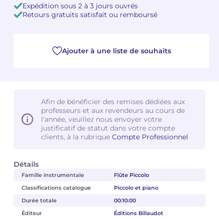
Expédition sous 2 à 3 jours ouvrés
Retours gratuits satisfait ou remboursé
Camille PÉPIN
Camille PÉPIN
Voir tous les articles
Jean-Baptiste ROBIN
Jean-Baptiste ROBIN
Ajouter à une liste de souhaits
Oscar STRASNOY
Oscar STRASNOY
Germaine TAILLEFERRE
Germaine TAILLEFERRE
Afin de bénéficier des remises dédiées aux
Dimitri TCHESNOKOV
Dimitri TCHESNOKOV
professeurs et aux revendeurs au cours de
l'année, veuillez nous envoyer votre
justificatif de statut dans votre compte
Fabien TOUCHARD
Fabien TOUCHARD
clients, à la rubrique
Compte Professionnel
Jean-François VERDIER
Jean-François VERDIER
Détails
Fabien WAKSMAN
Fabien WAKSMAN
Famille instrumentale
Flûte Piccolo
Classifications catalogue
Piccolo et piano
Pierre WISSMER
Pierre WISSMER
Durée totale
00:10:00
Éditeur
Éditions Billaudot
Pascal ZAVARO
Pascal ZAVARO