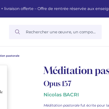
M + livraison offerte – Offre de rentrée réservée aux en
tion pastorale
Méditation pas
Opus 157
Nicolas BACRI
Méditation pastorale
fut écrite pour l