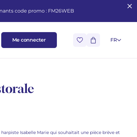
seignants code promo : FM26WEB
Me connecter
FR
torale
a harpiste Isabelle Marie qui souhaitait une pièce brève et