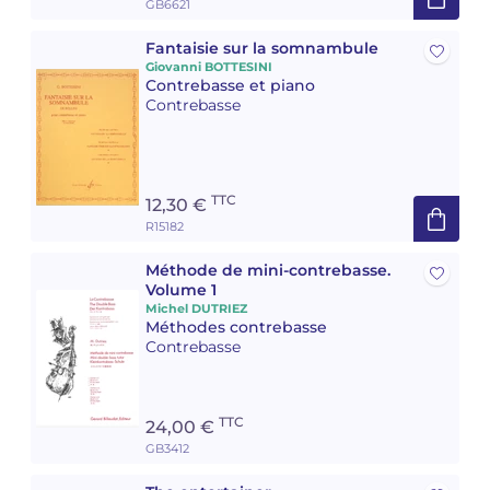
GB6621
Camille PÉPIN
Camille PÉPIN
Fantaisie sur la somnambule
Voir tous les articles
Giovanni BOTTESINI
Contrebasse et piano
Jean-Baptiste ROBIN
Jean-Baptiste ROBIN
Contrebasse
Oscar STRASNOY
Oscar STRASNOY
Germaine TAILLEFERRE
Germaine TAILLEFERRE
TTC
12,30 €
R15182
Dimitri TCHESNOKOV
Dimitri TCHESNOKOV
Méthode de mini-contrebasse.
Volume 1
Fabien TOUCHARD
Fabien TOUCHARD
Michel DUTRIEZ
Méthodes contrebasse
Jean-François VERDIER
Jean-François VERDIER
Contrebasse
Fabien WAKSMAN
Fabien WAKSMAN
TTC
24,00 €
Pierre WISSMER
Pierre WISSMER
GB3412
Pascal ZAVARO
Pascal ZAVARO