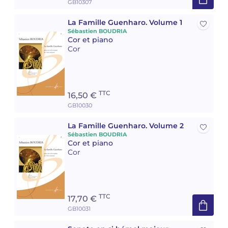
GB10307
Camille PÉPIN
Camille PÉPIN
La Famille Guenharo. Volume 1
Voir tous les articles
Sébastien BOUDRIA
Cor et piano
Jean-Baptiste ROBIN
Jean-Baptiste ROBIN
Cor
Oscar STRASNOY
Oscar STRASNOY
Germaine TAILLEFERRE
Germaine TAILLEFERRE
TTC
16,50 €
GB10030
Dimitri TCHESNOKOV
Dimitri TCHESNOKOV
La Famille Guenharo. Volume 2
Sébastien BOUDRIA
Fabien TOUCHARD
Fabien TOUCHARD
Cor et piano
Cor
Jean-François VERDIER
Jean-François VERDIER
Fabien WAKSMAN
Fabien WAKSMAN
TTC
17,70 €
Pierre WISSMER
Pierre WISSMER
GB10031
Pascal ZAVARO
Pascal ZAVARO