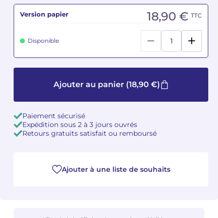
18,90 €
Version papier
TTC
Camille PÉPIN
Camille PÉPIN
Voir tous les articles
Disponible
Jean-Baptiste ROBIN
Jean-Baptiste ROBIN
Oscar STRASNOY
Oscar STRASNOY
Ajouter au panier
(18,90 €)
Germaine TAILLEFERRE
Germaine TAILLEFERRE
Dimitri TCHESNOKOV
Dimitri TCHESNOKOV
Paiement sécurisé
Expédition sous 2 à 3 jours ouvrés
Fabien TOUCHARD
Fabien TOUCHARD
Retours gratuits satisfait ou remboursé
Jean-François VERDIER
Jean-François VERDIER
Ajouter à une liste de souhaits
Fabien WAKSMAN
Fabien WAKSMAN
Pierre WISSMER
Pierre WISSMER
Pascal ZAVARO
Pascal ZAVARO