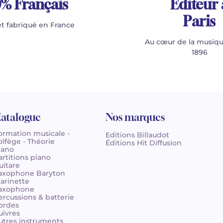
% Français
Éditeur 
Paris
t fabriqué en France
Au cœur de la musiqu
1896
atalogue
Nos marques
ormation musicale -
Editions Billaudot
olfège - Théorie
Éditions Hit Diffusion
iano
artitions piano
uitare
axophone Baryton
larinette
axophone
ercussions & batterie
ordes
uivres
utres instruments