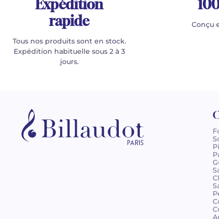
Expédition
100
rapide
Conçu e
Tous nos produits sont en stock.
Expédition habituelle sous 2 à 3
jours.
C
F
S
P
P
G
S
C
S
P
C
C
A