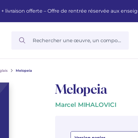
M + livraison offerte – Offre de rentrée réservée aux en
glais
Melopeia
Melopeia
Marcel MIHALOVICI
Version papier