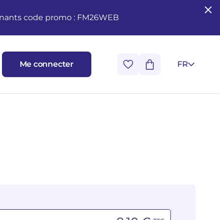
seignants code promo : FM26WEB
Me connecter
FR