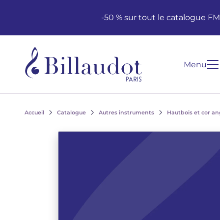
Aller au contenu
Aller à la navigation principale
-50 % sur tout le catalogue F
Menu
Accueil
Catalogue
Autres instruments
Hautbois et cor an