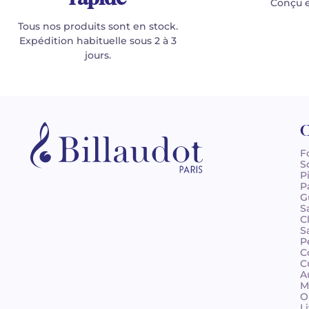
Conçu e
Tous nos produits sont en stock.
Expédition habituelle sous 2 à 3
jours.
C
F
S
P
P
G
S
C
S
P
C
C
A
M
O
L