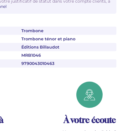
votre justificatif de statut dans votre compte clients, à
nel
Trombone
Trombone ténor et piano
Éditions Billaudot
MRB1046
9790043010463
à
À votre écoute