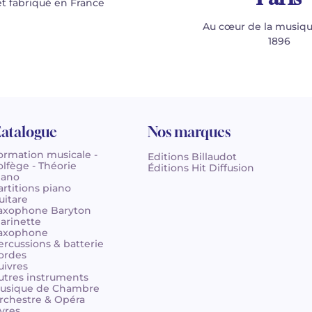
t fabriqué en France
Au cœur de la musiqu
1896
atalogue
Nos marques
ormation musicale -
Editions Billaudot
olfège - Théorie
Éditions Hit Diffusion
iano
artitions piano
uitare
axophone Baryton
larinette
axophone
ercussions & batterie
ordes
uivres
utres instruments
usique de Chambre
rchestre & Opéra
ivres