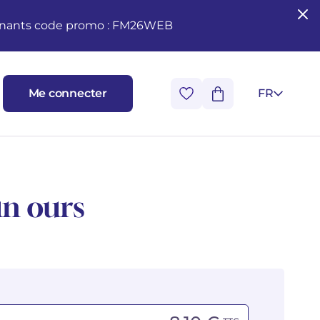
seignants code promo : FM26WEB
Me connecter
FR
n ours