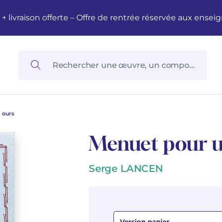
M + livraison offerte – Offre de rentrée réservée aux en
 ours
Menuet pour u
Serge LANCEN
Version papier