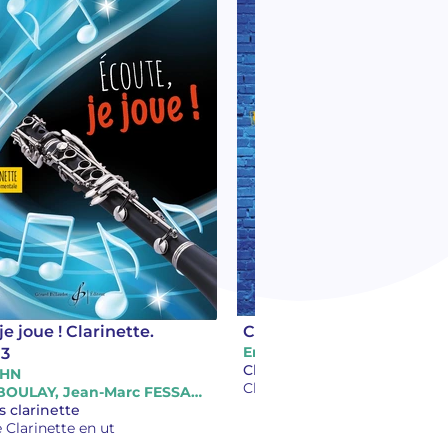
je joue ! Clarinette.
Clarinettes urbaines. Vo
Emilien VÉRET
 3
EHN
Clarinette
Chantal BOULAY, Jean-Marc FESSARD
 clarinette
e Clarinette en ut