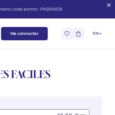
seignants code promo : FM26WEB
Me connecter
FR
S FACILES