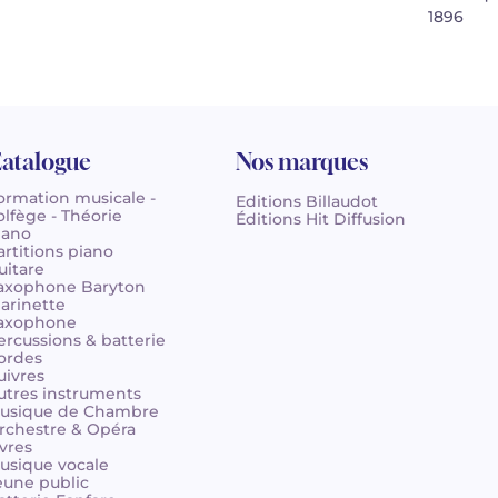
1896
atalogue
Nos marques
ormation musicale -
Editions Billaudot
olfège - Théorie
Éditions Hit Diffusion
iano
artitions piano
uitare
axophone Baryton
larinette
axophone
ercussions & batterie
ordes
uivres
utres instruments
usique de Chambre
rchestre & Opéra
ivres
usique vocale
eune public