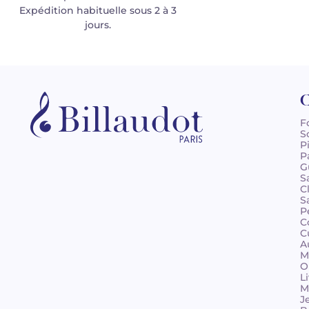
Expédition habituelle sous 2 à 3
jours.
C
F
S
P
P
G
S
C
S
P
C
C
A
M
O
L
M
J