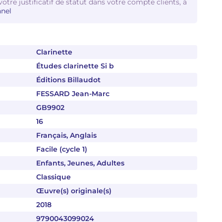
votre justificatif de statut dans votre compte clients, à
nel
Clarinette
Études clarinette Si b
Éditions Billaudot
FESSARD Jean-Marc
GB9902
16
Français, Anglais
Facile (cycle 1)
Enfants, Jeunes, Adultes
Classique
Œuvre(s) originale(s)
2018
9790043099024