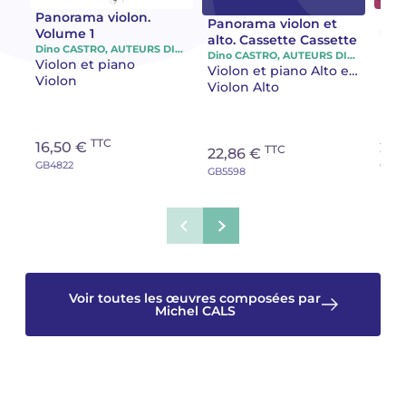
Panorama violon.
Déc
Panorama violon et
Volume 1
Mich
Camille PÉPIN
Camille PÉPIN
alto. Cassette Cassette
Voir tous les articles
Étu
Dino CASTRO, AUTEURS DIVERS, Michel CALS, Monique GABUS, Jean HUBEAU, Vasile SIRLI
Dino CASTRO, AUTEURS DIVERS, Michel CALS, Monique GABUS, Gérard GASPARIAN, Serge GUT, Herve LEGRAND, Igor POLACH, Vasile SIRLI, Tiêt TÔN-THÂT
Violon et piano
Per
Violon et piano Alto et piano
Jean-Baptiste ROBIN
Jean-Baptiste ROBIN
Violon
Violon Alto
Oscar STRASNOY
Oscar STRASNOY
TTC
16,50 €
26,
TTC
22,86 €
Germaine TAILLEFERRE
Germaine TAILLEFERRE
GB4822
GB8
GB5598
Dimitri TCHESNOKOV
Dimitri TCHESNOKOV
Fabien TOUCHARD
Fabien TOUCHARD
Jean-François VERDIER
Jean-François VERDIER
Voir toutes les œuvres composées par
Michel CALS
Fabien WAKSMAN
Fabien WAKSMAN
Pierre WISSMER
Pierre WISSMER
Pascal ZAVARO
Pascal ZAVARO