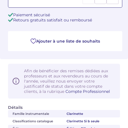
Camille PÉPIN
Camille PÉPIN
Voir tous les articles
Paiement sécurisé
Retours gratuits satisfait ou remboursé
Jean-Baptiste ROBIN
Jean-Baptiste ROBIN
Oscar STRASNOY
Oscar STRASNOY
Ajouter à une liste de souhaits
Germaine TAILLEFERRE
Germaine TAILLEFERRE
Dimitri TCHESNOKOV
Dimitri TCHESNOKOV
Afin de bénéficier des remises dédiées aux
professeurs et aux revendeurs au cours de
Fabien TOUCHARD
Fabien TOUCHARD
l'année, veuillez nous envoyer votre
justificatif de statut dans votre compte
Jean-François VERDIER
Jean-François VERDIER
clients, à la rubrique
Compte Professionnel
Fabien WAKSMAN
Fabien WAKSMAN
Détails
Famille instrumentale
Clarinette
Pierre WISSMER
Pierre WISSMER
Classifications catalogue
Clarinette Si b seule
Pascal ZAVARO
Pascal ZAVARO