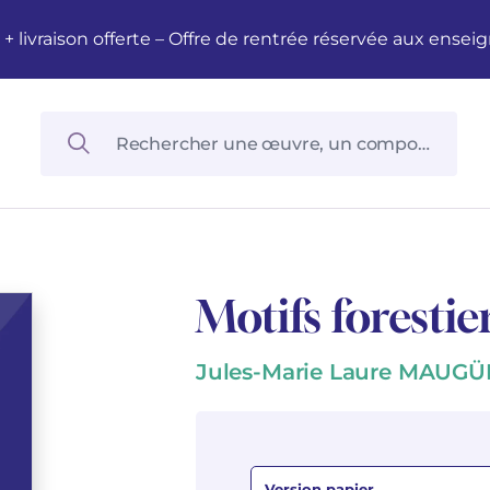
M + livraison offerte – Offre de rentrée réservée aux en
Motifs forestie
Jules-Marie Laure MAUGÜ
Version papier