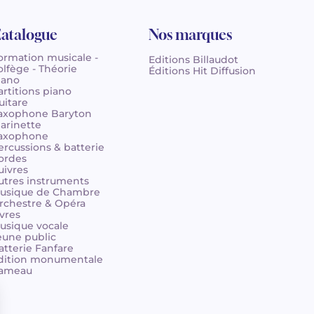
atalogue
Nos marques
ormation musicale -
Editions Billaudot
olfège - Théorie
Éditions Hit Diffusion
iano
artitions piano
uitare
axophone Baryton
larinette
axophone
ercussions & batterie
ordes
uivres
utres instruments
usique de Chambre
rchestre & Opéra
ivres
usique vocale
eune public
atterie Fanfare
dition monumentale
ameau