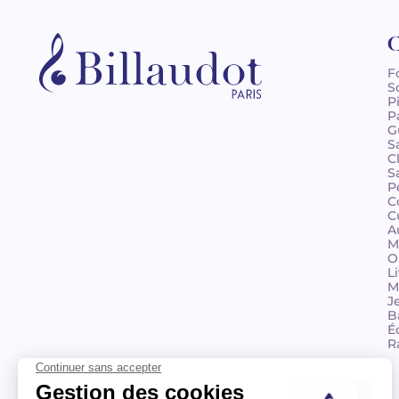
C
F
S
P
P
G
S
C
S
P
C
C
A
M
O
L
M
J
B
É
R