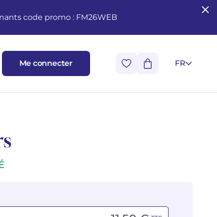
seignants code promo : FM26WEB
Me connecter
FR
rs
É