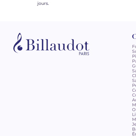
jours.
C
F
S
P
P
G
S
C
S
P
C
C
A
M
O
L
M
J
B
É