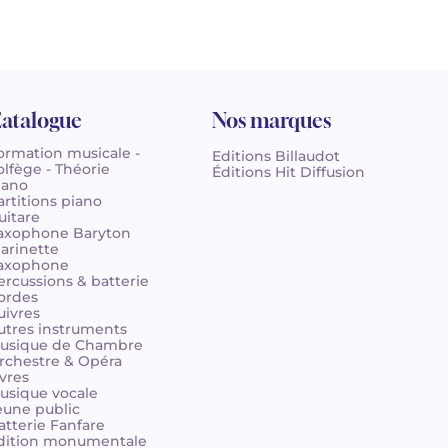
atalogue
Nos marques
ormation musicale -
Editions Billaudot
olfège - Théorie
Éditions Hit Diffusion
iano
artitions piano
uitare
axophone Baryton
larinette
axophone
ercussions & batterie
ordes
uivres
utres instruments
usique de Chambre
rchestre & Opéra
ivres
usique vocale
eune public
atterie Fanfare
dition monumentale