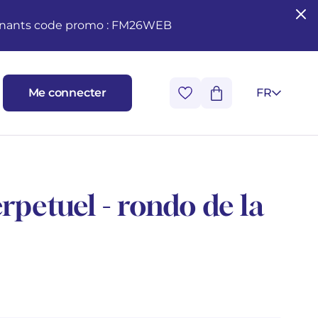
seignants code promo : FM26WEB
Me connecter
FR
petuel - rondo de la