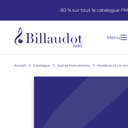
Aller au contenu
Aller à la navigation principale
-50 % sur tout le catalogue F
Menu
Accueil
Catalogue
Autres instruments
Hautbois et cor an