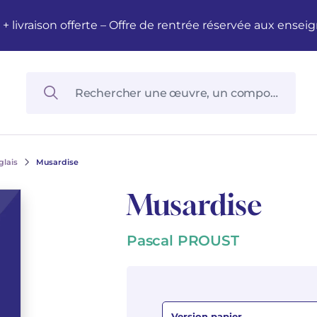
M + livraison offerte – Offre de rentrée réservée aux en
glais
Musardise
Musardise
Pascal PROUST
Version papier