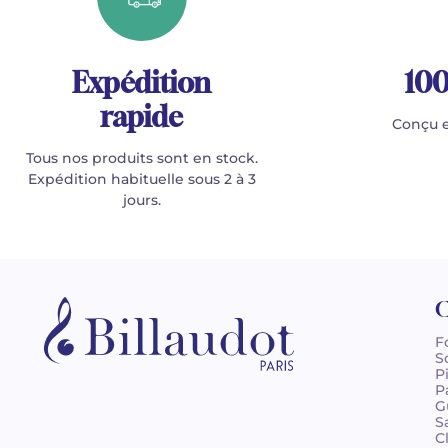
Expédition
100
rapide
Conçu e
Tous nos produits sont en stock.
Expédition habituelle sous 2 à 3
jours.
C
F
S
P
P
G
S
C