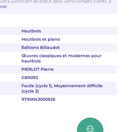
votre justificatif de statut dans votre compte clients, à
nel
Hautbois
Hautbois et piano
Éditions Billaudot
Œuvres classiques et modernes pour
hautbois
PIERLOT Pierre
GB5092
Facile (cycle 1), Moyennement difficile
(cycle 2)
9790043050926