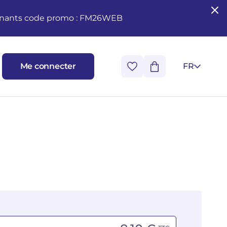
seignants code promo : FM26WEB
Me connecter
FR