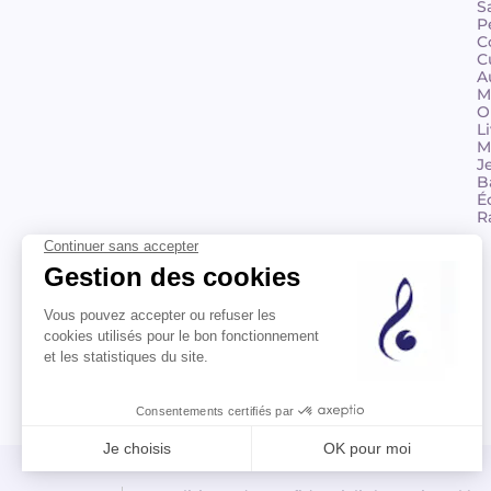
S
P
C
C
A
M
O
L
M
J
B
É
R
© 2026 Billaudot Paris. Tous droits réservés