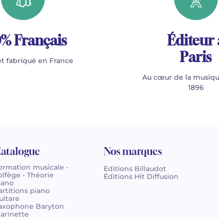
% Français
Éditeur 
Paris
t fabriqué en France
Au cœur de la musiqu
1896
atalogue
Nos marques
ormation musicale -
Editions Billaudot
olfège - Théorie
Éditions Hit Diffusion
iano
artitions piano
uitare
axophone Baryton
larinette