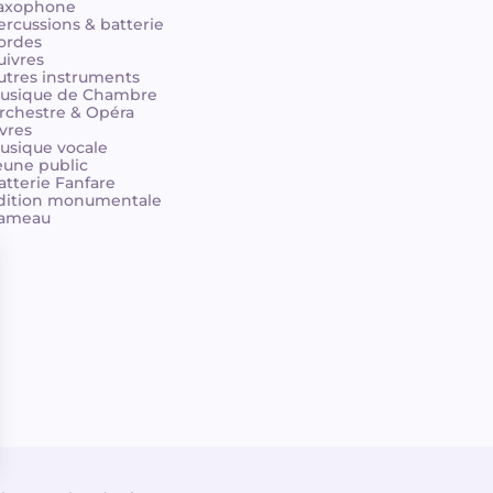
axophone
ercussions & batterie
ordes
uivres
utres instruments
usique de Chambre
rchestre & Opéra
ivres
usique vocale
eune public
atterie Fanfare
dition monumentale
ameau